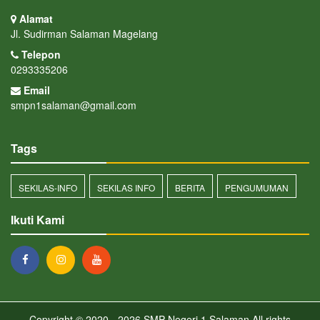
Alamat
Jl. Sudirman Salaman Magelang
Telepon
0293335206
Email
smpn1salaman@gmail.com
Tags
SEKILAS-INFO
SEKILAS INFO
BERITA
PENGUMUMAN
Ikuti Kami
Copyright © 2020 - 2026
SMP Negeri 1 Salaman
All rights